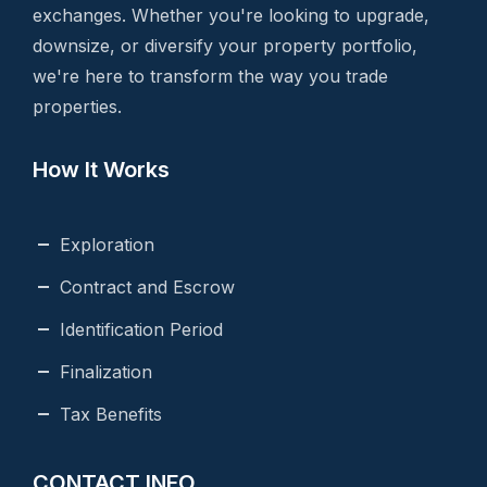
exchanges. Whether you're looking to upgrade,
downsize, or diversify your property portfolio,
we're here to transform the way you trade
properties.
How It Works
Exploration
Contract and Escrow
Identification Period
Finalization
Tax Benefits
CONTACT INFO