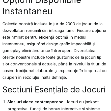
Instantaneu
Colecția noastră include în jur de 2000 de jocuri de la
dezvoltatori renumiti din întreaga lume. Fiecare opțiune
este rafinat pentru eficiență optimă în mediul
instantaneu, asigurând design grafic impecabilă și
gameplay eliminând orice întreruperi. Diversitatea
ofertei noastre include toate gusturile: de la jocuri tip
slot convenționale și actuale, până la nivelul la titluri de
casino tradițional elaborate și experiențe în timp real cu
crupieri în rezoluție înaltă definiție.
Sectiuni Esențiale de Jocuri
Slot-uri video contemporane:
Jocuri cu jackpot
progresive, funcții de bonus interactive și sisteme