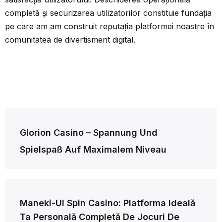
completă și securizarea utilizatorilor constituie fundația
pe care am am construit reputația platformei noastre în
comunitatea de divertisment digital.
Post
Glorion Casino – Spannung Und
navigation
Spielspaß Auf Maximalem Niveau
Maneki-Ul Spin Casino: Platforma Ideală
Ta Personală Completă De Jocuri De