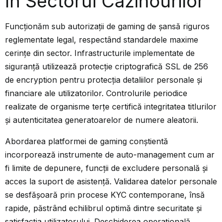
în Sectorul Cazinourilor
Funcționăm sub autorizații de gaming de șansă riguros
reglementate legal, respectând standardele maxime
cerințe din sector. Infrastructurile implementate de
siguranță utilizează protecție criptografică SSL de 256
de encryption pentru protecția detaliilor personale și
financiare ale utilizatorilor. Controlurile periodice
realizate de organisme terțe certifică integritatea titlurilor
și autenticitatea generatoarelor de numere aleatorii.
Abordarea platformei de gaming conștientă
incorporează instrumente de auto-management cum ar
fi limite de depunere, funcții de excludere personală și
acces la suport de asistență. Validarea datelor personale
se desfășoară prin procese KYC contemporane, însă
rapide, păstrând echilibrul optimă dintre securitate și
satisfacția utilizatorului. Deschiderea operațională