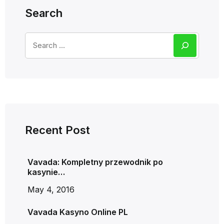
Search
Recent Post
Vavada: Kompletny przewodnik po
kasynie…
May 4, 2016
Vavada Kasyno Online PL