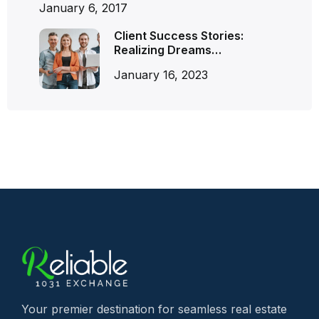
January 6, 2017
Client Success Stories:
Realizing Dreams…
January 16, 2023
Your premier destination for seamless real estate