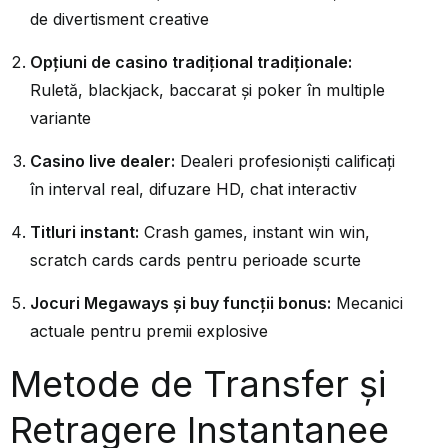
de divertisment creative
Opțiuni de casino tradițional tradiționale:
Ruletă, blackjack, baccarat și poker în multiple
variante
Casino live dealer:
Dealeri profesioniști calificați
în interval real, difuzare HD, chat interactiv
Titluri instant:
Crash games, instant win win,
scratch cards cards pentru perioade scurte
Jocuri Megaways și buy funcții bonus:
Mecanici
actuale pentru premii explosive
Metode de Transfer și
Retragere Instantanee