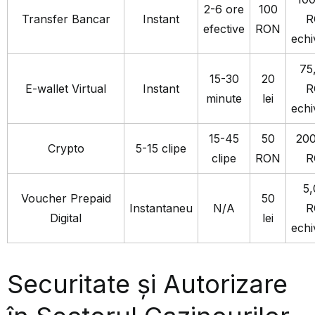
2-6 ore
100
Transfer Bancar
Instant
R
efective
RON
echi
75
15-30
20
E-wallet Virtual
Instant
R
minute
lei
echi
15-45
50
200
Crypto
5-15 clipe
clipe
RON
R
5
Voucher Prepaid
50
Instantaneu
N/A
R
Digital
lei
echi
Securitate și Autorizare